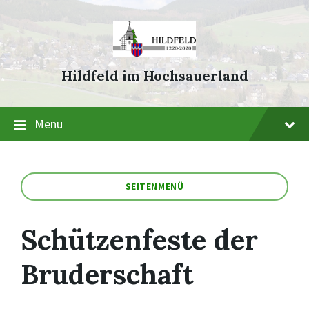
Skip
Skip
Skip
to
to
to
content
main
footer
navigation
Hildfeld im Hochsauerland
Menu
SEITENMENÜ
Schützenfeste der
Bruderschaft