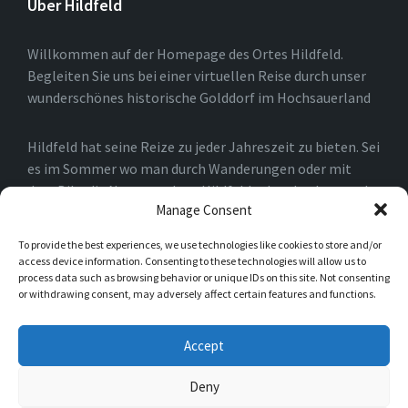
Über Hildfeld
Willkommen auf der Homepage des Ortes Hildfeld.
Begleiten Sie uns bei einer virtuellen Reise durch unser
wunderschönes historische Golddorf im Hochsauerland
Hildfeld hat seine Reize zu jeder Jahreszeit zu bieten. Sei
es im Sommer wo man durch Wanderungen oder mit
dem Bike die Natur rund um Hildfeld erkunden kann, oder
Manage Consent
auch im Winter, wo man durch die Loipen und an den
Skiliften in Winterberg und der Umgebung die Natur
To provide the best experiences, we use technologies like cookies to store and/or
genießen kann.
access device information. Consenting to these technologies will allow us to
process data such as browsing behavior or unique IDs on this site. Not consenting
or withdrawing consent, may adversely affect certain features and functions.
Einfach nur spazieren gehen ist natürlich auch möglich.
Sie werden schnell merken, das es für Naturliebhaber in
Accept
Hildfeld niemals langweilig werden kann.
Deny