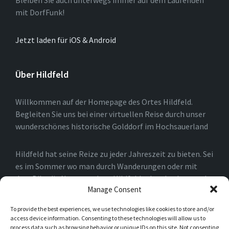
mit DorfFunk!
Jetzt laden für iOS & Android
Über Hildfeld
Willkommen auf der Homepage des Ortes Hildfeld.
Begleiten Sie uns bei einer virtuellen Reise durch unser
wunderschönes historische Golddorf im Hochsauerland
Hildfeld hat seine Reize zu jeder Jahreszeit zu bieten. Sei
es im Sommer wo man durch Wanderungen oder mit
dem Bike die Natur rund um Hildfeld erkunden kann, oder
Manage Consent
auch im Winter, wo man durch die Loipen und an den
Skiliften in Winterberg und der Umgebung die Natur
To provide the best experiences, we use technologies like cookies to store and/or
genießen kann.
access device information. Consenting to these technologies will allow us to
process data such as browsing behavior or unique IDs on this site. Not consenting