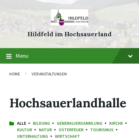
Skip
Skip
Skip
to
to
to
content
main
footer
navigation
Hildfeld im Hochsauerland
Menu
HOME
VERANSTALTUNGEN
Hochsauerlandhalle
ALLE
BILDUNG
GENERALVERSAMMLUNG
KIRCHE
KULTUR
NATUR
OSTERFEUER
TOURISMUS
UNTERHALTUNG
WIRTSCHAFT