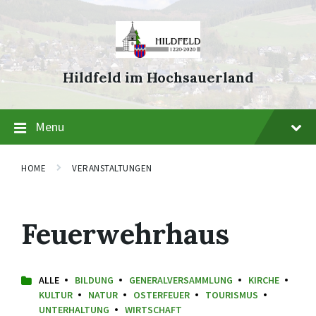
Skip
Skip
Skip
to
to
to
content
main
footer
navigation
Hildfeld im Hochsauerland
Menu
HOME
VERANSTALTUNGEN
Feuerwehrhaus
ALLE
BILDUNG
GENERALVERSAMMLUNG
KIRCHE
KULTUR
NATUR
OSTERFEUER
TOURISMUS
UNTERHALTUNG
WIRTSCHAFT