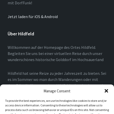
mit DorfFunk!
Jetzt laden für iOS & Android
Über Hildfeld
Willkommen auf der Homepage des Ortes Hildfeld.
Begleiten Sie uns bei einer virtuellen Reise durch unser
wunderschönes historische Golddorf im Hochsauerland
Hildfeld hat seine Reize zu jeder Jahreszeit zu bieten. Sei
es im Sommer wo man durch Wanderungen oder mit
dem Bike die Natur rund um Hildfeld erkunden kann, oder
Manage Consent
auch im Winter, wo man durch die Loipen und an den
Skiliften in Winterberg und der Umgebung die Natur
To provide the best experiences, we use technologies like cookies to store and/or
genießen kann.
access device information. Consenting to these technologies will allow us to
process data such as browsing behavior or unique IDs on this site. Not consenting