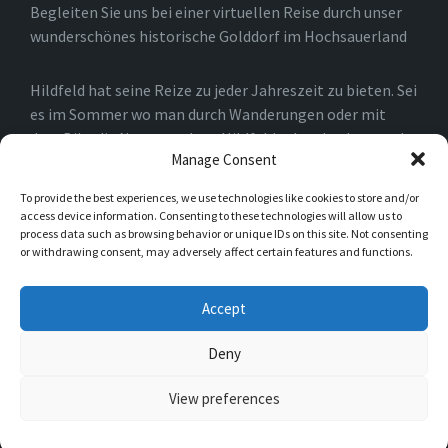
Begleiten Sie uns bei einer virtuellen Reise durch unser
wunderschönes historische Golddorf im Hochsauerland
Hildfeld hat seine Reize zu jeder Jahreszeit zu bieten. Sei
es im Sommer wo man durch Wanderungen oder mit
dem Bike die Natur rund um Hildfeld erkunden kann, oder
Manage Consent
auch im Winter, wo man durch die Loipen und an den
Skiliften in Winterberg und der Umgebung die Natur
To provide the best experiences, we use technologies like cookies to store and/or
genießen kann.
access device information. Consenting to these technologies will allow us to
process data such as browsing behavior or unique IDs on this site. Not consenting
or withdrawing consent, may adversely affect certain features and functions.
Einfach nur spazieren gehen ist natürlich auch möglich.
Sie werden schnell merken, das es für Naturliebhaber in
Accept
Hildfeld niemals langweilig werden kann.
Deny
© 2026 Hildfeld im Hochsauerland
View preferences