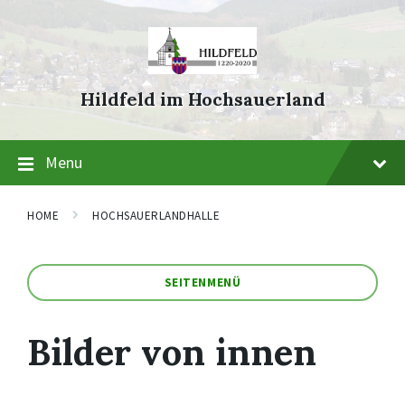
Skip
Skip
Skip
to
to
to
content
main
footer
navigation
Hildfeld im Hochsauerland
Menu
HOME
HOCHSAUERLANDHALLE
SEITENMENÜ
Bilder von innen