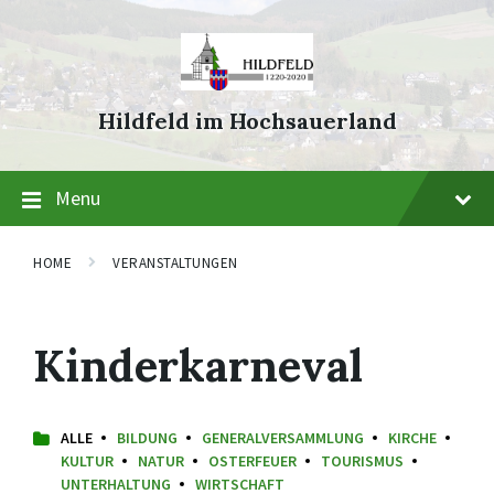
Skip
Skip
Skip
to
to
to
content
main
footer
navigation
Hildfeld im Hochsauerland
Menu
HOME
VERANSTALTUNGEN
Kinderkarneval
ALLE
BILDUNG
GENERALVERSAMMLUNG
KIRCHE
KULTUR
NATUR
OSTERFEUER
TOURISMUS
UNTERHALTUNG
WIRTSCHAFT