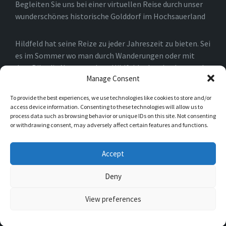
Begleiten Sie uns bei einer virtuellen Reise durch unser
wunderschönes historische Golddorf im Hochsauerland
Hildfeld hat seine Reize zu jeder Jahreszeit zu bieten. Sei
es im Sommer wo man durch Wanderungen oder mit
dem Bike die Natur rund um Hildfeld erkunden kann, oder
Manage Consent
auch im Winter, wo man durch die Loipen und an den
Skiliften in Winterberg und der Umgebung die Natur
To provide the best experiences, we use technologies like cookies to store and/or
genießen kann.
access device information. Consenting to these technologies will allow us to
process data such as browsing behavior or unique IDs on this site. Not consenting
or withdrawing consent, may adversely affect certain features and functions.
Einfach nur spazieren gehen ist natürlich auch möglich.
Sie werden schnell merken, das es für Naturliebhaber in
Accept
Hildfeld niemals langweilig werden kann.
Deny
© 2026 Hildfeld im Hochsauerland
View preferences