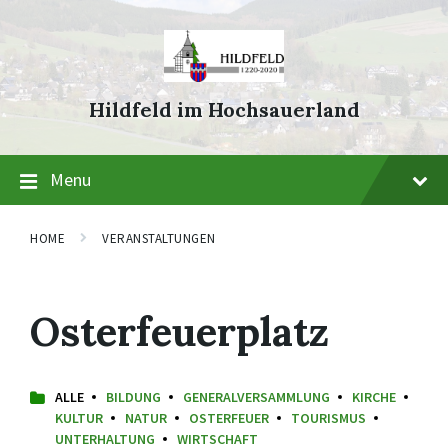
Skip
Skip
Skip
to
to
to
content
main
footer
navigation
Hildfeld im Hochsauerland
Menu
HOME
VERANSTALTUNGEN
Osterfeuerplatz
ALLE
BILDUNG
GENERALVERSAMMLUNG
KIRCHE
KULTUR
NATUR
OSTERFEUER
TOURISMUS
UNTERHALTUNG
WIRTSCHAFT