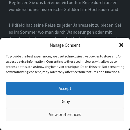
Begleiten Sie uns bei einer virtuellen Reise durch unser
wunderschönes historische Golddorf im Hochsauerland
Hildfeld hat seine Reize zu jeder Jahreszeit zu bieten. Sei
es im Sommer wo man durch Wanderungen oder mit
dem Bike die Natur rund um Hildfeld erkunden kann, oder
Manage Consent
auch im Winter, wo man durch die Loipen und an den
Skiliften in Winterberg und der Umgebung die Natur
To provide the best experiences, we use technologies like cookies to store and/or
genießen kann.
access device information. Consenting to these technologies will allow us to
process data such as browsing behavior or unique IDs on this site. Not consenting
or withdrawing consent, may adversely affect certain features and functions.
Einfach nur spazieren gehen ist natürlich auch möglich.
Sie werden schnell merken, das es für Naturliebhaber in
Accept
Hildfeld niemals langweilig werden kann.
Deny
© 2026 Hildfeld im Hochsauerland
View preferences