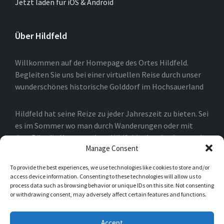
Jetzt laden für iOS & Android
Über Hildfeld
Willkommen auf der Homepage des Ortes Hildfeld.
Begleiten Sie uns bei einer virtuellen Reise durch unser
wunderschönes historische Golddorf im Hochsauerland
Hildfeld hat seine Reize zu jeder Jahreszeit zu bieten. Sei
es im Sommer wo man durch Wanderungen oder mit
dem Bike die Natur rund um Hildfeld erkunden kann, oder
Manage Consent
auch im Winter, wo man durch die Loipen und an den
Skiliften in Winterberg und der Umgebung die Natur
To provide the best experiences, we use technologies like cookies to store and/or
genießen kann.
access device information. Consenting to these technologies will allow us to
process data such as browsing behavior or unique IDs on this site. Not consenting
or withdrawing consent, may adversely affect certain features and functions.
Einfach nur spazieren gehen ist natürlich auch möglich.
Sie werden schnell merken, das es für Naturliebhaber in
Accept