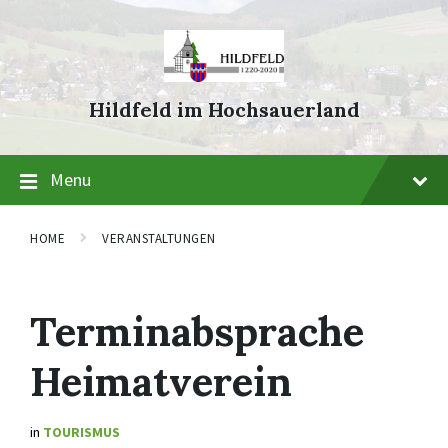
Skip
Skip
Skip
to
to
to
content
main
footer
navigation
Hildfeld im Hochsauerland
Menu
HOME
VERANSTALTUNGEN
Terminabsprache
Heimatverein
in
TOURISMUS