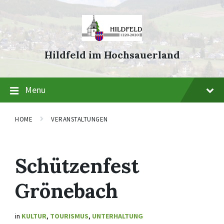
Skip
Skip
Skip
to
to
to
content
main
footer
navigation
Hildfeld im Hochsauerland
Menu
HOME
VERANSTALTUNGEN
Schützenfest
Grönebach
in
KULTUR
,
TOURISMUS
,
UNTERHALTUNG