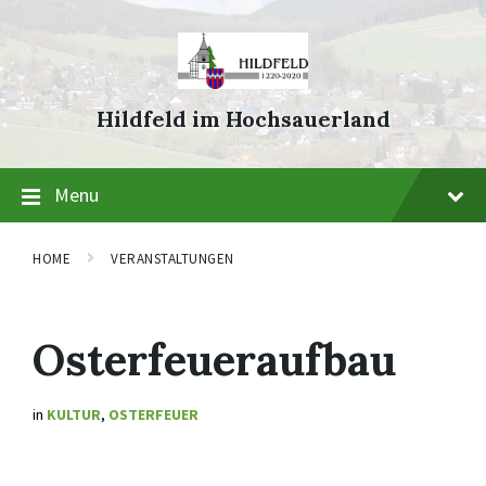
Skip
Skip
Skip
to
to
to
content
main
footer
navigation
Hildfeld im Hochsauerland
Menu
HOME
VERANSTALTUNGEN
Osterfeueraufbau
in
KULTUR
,
OSTERFEUER