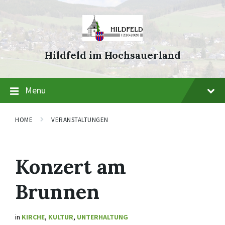
Skip
Skip
Skip
to
to
to
content
main
footer
navigation
Hildfeld im Hochsauerland
Menu
HOME
VERANSTALTUNGEN
Konzert am
Brunnen
in
KIRCHE
,
KULTUR
,
UNTERHALTUNG