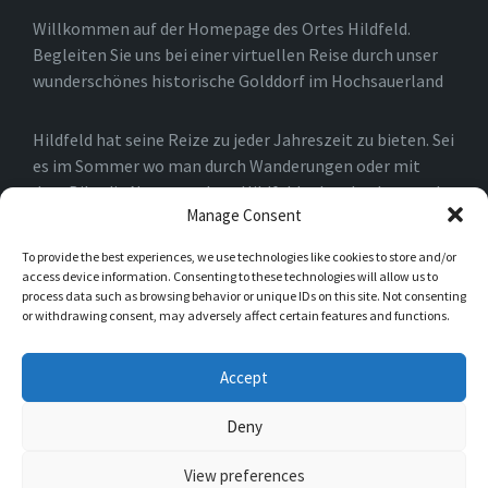
Willkommen auf der Homepage des Ortes Hildfeld.
Begleiten Sie uns bei einer virtuellen Reise durch unser
wunderschönes historische Golddorf im Hochsauerland
Hildfeld hat seine Reize zu jeder Jahreszeit zu bieten. Sei
es im Sommer wo man durch Wanderungen oder mit
dem Bike die Natur rund um Hildfeld erkunden kann, oder
Manage Consent
auch im Winter, wo man durch die Loipen und an den
Skiliften in Winterberg und der Umgebung die Natur
To provide the best experiences, we use technologies like cookies to store and/or
genießen kann.
access device information. Consenting to these technologies will allow us to
process data such as browsing behavior or unique IDs on this site. Not consenting
or withdrawing consent, may adversely affect certain features and functions.
Einfach nur spazieren gehen ist natürlich auch möglich.
Sie werden schnell merken, das es für Naturliebhaber in
Accept
Hildfeld niemals langweilig werden kann.
Deny
© 2026 Hildfeld im Hochsauerland
View preferences