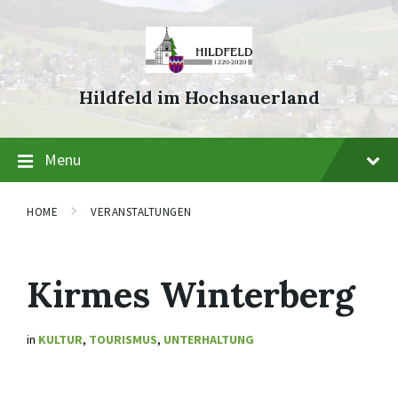
Skip
Skip
Skip
to
to
to
content
main
footer
navigation
Hildfeld im Hochsauerland
Menu
HOME
VERANSTALTUNGEN
Kirmes Winterberg
in
KULTUR
,
TOURISMUS
,
UNTERHALTUNG