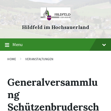
Skip
Skip
Skip
to
to
to
content
main
footer
navigation
Hildfeld im Hochsauerland
Menu
HOME
VERANSTALTUNGEN
Generalversammlu
ng
Schützenbrudersch